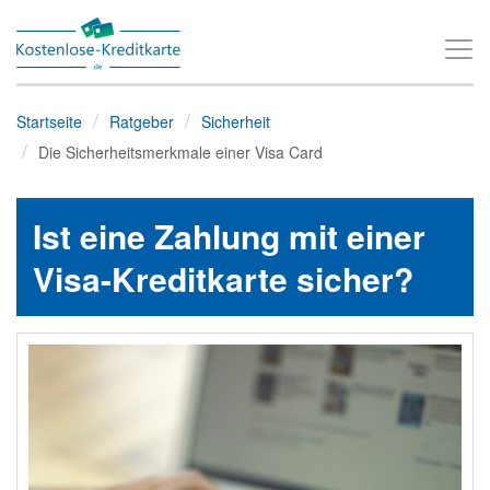
T
o
g
Startseite
Ratgeber
Sicherheit
g
Die Sicherheitsmerkmale einer Visa Card
l
e
Ist eine Zahlung mit einer
n
a
Visa-Kreditkarte sicher?
v
i
g
a
t
i
o