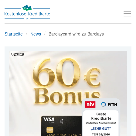
T
o
g
Startseite
News
Barclaycard wird zu Barclays
g
l
ANZEIGE
e
n
a
v
i
g
a
t
i
o