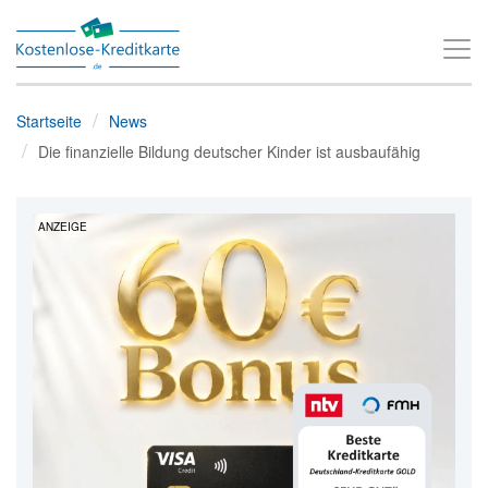
T
o
g
Startseite
News
g
Die finanzielle Bildung deutscher Kinder ist ausbaufähig
l
e
ANZEIGE
n
a
v
i
g
a
t
i
o