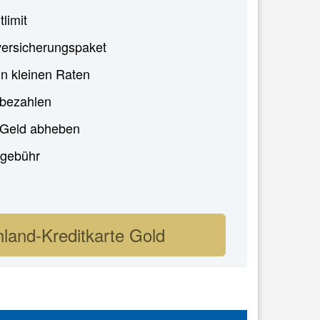
tlimit
ersicherungspaket
in kleinen Raten
 bezahlen
i Geld abheben
gebühr
land-Kreditkarte Gold