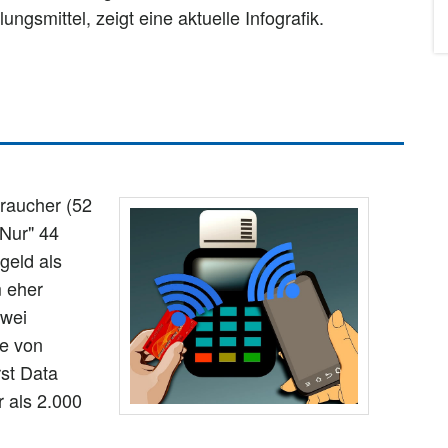
ngsmittel, zeigt eine aktuelle Infografik.
braucher (52
"Nur" 44
geld als
m eher
zwei
ie von
st Data
 als 2.000