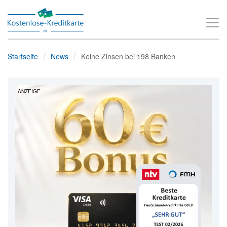
T
o
g
Startseite
News
Keine Zinsen bei 198 Banken
g
l
ANZEIGE
e
n
a
v
i
g
a
t
i
o