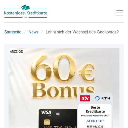
T
o
g
Startseite
News
Lohnt sich der Wechsel des Girokontos?
g
l
ANZEIGE
e
n
a
v
i
g
a
t
i
o