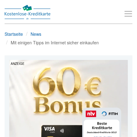
T
o
g
Startseite
News
g
Mit einigen Tipps im Internet sicher einkaufen
l
e
ANZEIGE
n
a
v
i
g
a
t
i
o