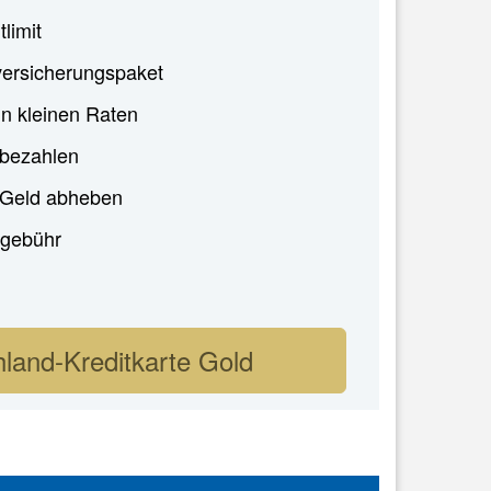
tlimit
ersicherungspaket
in kleinen Raten
 bezahlen
i Geld abheben
gebühr
land-Kreditkarte Gold