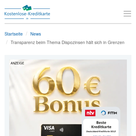
T
o
g
Startseite
News
g
Transparenz beim Thema Dispozinsen hält sich in Grenzen
l
e
ANZEIGE
n
a
v
i
g
a
t
i
o