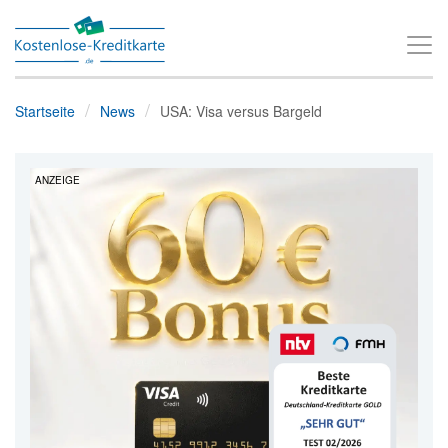
T
o
g
Startseite
News
USA: Visa versus Bargeld
g
l
ANZEIGE
e
n
a
v
i
g
a
t
i
o