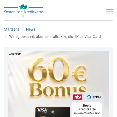
T
o
g
Startseite
News
g
Wenig bekannt, aber sehr attraktiv: die 1Plus Visa-Card
l
e
ANZEIGE
n
a
v
i
g
a
t
i
o