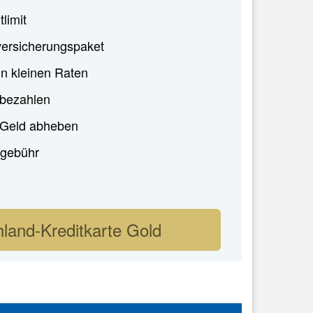
tlimit
ersicherungspaket
in kleinen Raten
 bezahlen
i Geld abheben
gebühr
land-Kreditkarte Gold