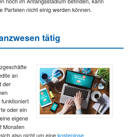
en noch im Anfangsstadium befinden, kann
die Parteien nicht einig werden können.
nanzwesen tätig
nzgeschäfte
edite an
t der
nen
funktioniert
rte oder ein
 eine eigene
lf Monaten
 sich also nicht um eine
kostenlose