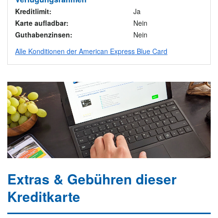
Kreditlimit:
Ja
Karte aufladbar:
Nein
Guthabenzinsen:
Nein
Alle Konditionen der American Express Blue Card
Extras & Gebühren dieser
Kreditkarte