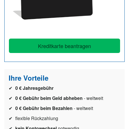
n
Kreditkarte beantragen
Ihre Vorteile
0 € Jahresgebühr
0 € Gebühr beim Geld abheben
- weltweit
0 € Gebühr beim Bezahlen
- weltweit
flexible Rückzahlung
kein Kontowechsel
notwendig