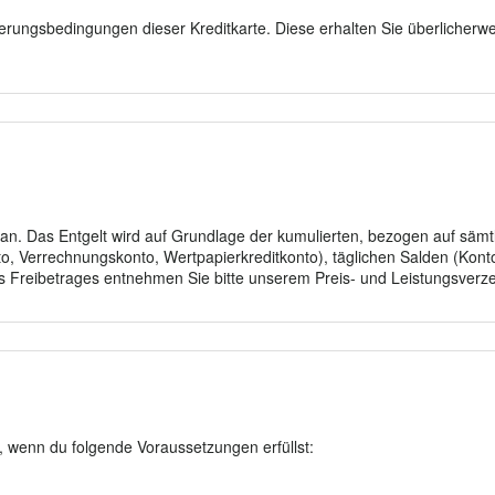
cherungsbedingungen dieser Kreditkarte. Diese erhalten Sie überlicher
 a. an. Das Entgelt wird auf Grundlage der kumulierten, bezogen auf sä
, Verrechnungskonto, Wert­papier­kredit­konto), täglichen Salden (Kont
Freibetrages entnehmen Sie bitte unserem Preis- und Leistungs­verzei
, wenn du folgende Voraussetzungen erfüllst: