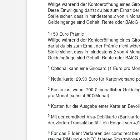
Willige während der Kontoeröffnung eines Giro
Diese Einwilligung darfst du bis zum Erhalt der
Stelle sicher, dass in mindestens 2 von 4 Mo
Geldeingänge sind Gehalt, Rente oder BAföG
* 150 Euro Prämie
Willige während der Kontoeröffnung eines Giro
darfst du bis zum Erhalt der Prämie nicht wide
Stelle sicher, dass in mindestens 2 von 4 Mo
Geldeingänge sind Gehalt, Rente oder BAföG.
1
Optional kann eine Girocard (1 Euro pro Mon
2
Notfallkarte: 29,90 Euro für Kartenversand pe
3
Kostenlos, wenn: 700 € monatlicher Geldei
pro Monat (sonst 4,90€/Monat)
4
Kosten für die Ausgabe einer Karte an Bevol
5
Mit der comdirect Visa-Debitkarte (Bankkart
der vierten Transaktion fällt ein Entgelt von 4,
6
Für das E-Ident-Verfahren der comdirect benö
stellige PIN und ein NFC-fähiges Smartphone i