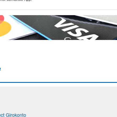
e
ect Girokonto