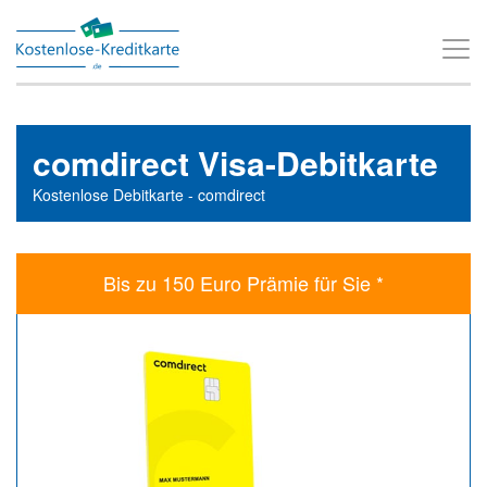
T
o
g
g
comdirect Visa-Debitkarte
l
Kostenlose Debitkarte - comdirect
e
n
a
Bis zu 150 Euro Prämie für Sie *
v
i
g
a
t
i
o