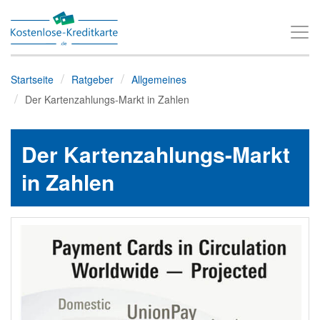
T
o
g
Startseite
Ratgeber
Allgemeines
g
Der Kartenzahlungs-Markt in Zahlen
l
e
Der Kartenzahlungs-Markt
n
a
in Zahlen
v
i
g
a
t
i
o