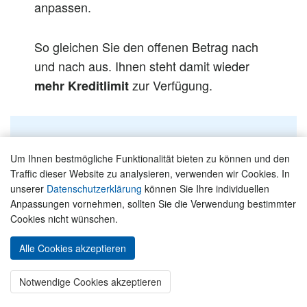
anpassen.
So gleichen Sie den offenen Betrag nach
und nach aus. Ihnen steht damit wieder
zur Verfügung.
mehr Kreditlimit
Übrigens
Um Ihnen bestmögliche Funktionalität bieten zu können und den
Die ersten drei Monate profitieren Sie von
Traffic dieser Website zu analysieren, verwenden wir Cookies. In
2
der zinsfreien Ratenzahlung.
unserer
Datenschutzerklärung
können Sie Ihre individuellen
Anpassungen vornehmen, sollten Sie die Verwendung bestimmter
Cookies nicht wünschen.
Alle Cookies akzeptieren
Vollzahlung
Deutschland-Kreditkarte Classic
JETZT BEANTRAGEN »
Notwendige Cookies akzeptieren
Bei dieser Variante zahlen Sie den offenen