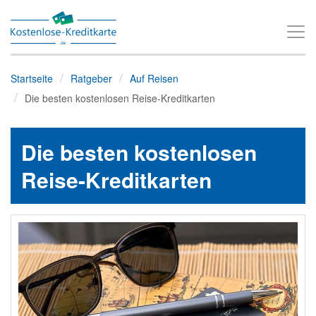
T
o
g
Startseite
Ratgeber
Auf Reisen
g
Die besten kostenlosen Reise-Kreditkarten
l
e
Die besten kostenlosen
n
a
Reise-Kreditkarten
v
i
g
a
t
i
o