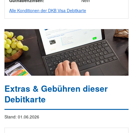
Guthabenzinsen:
Nein
Alle Konditionen der DKB Visa Debitkarte
Extras & Gebühren dieser
Debitkarte
Stand: 01.06.2026