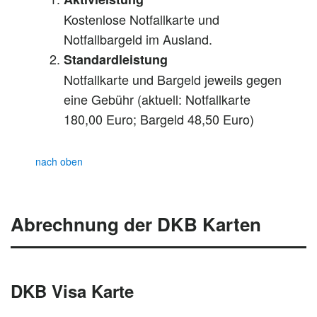
Kostenlose Notfallkarte und
Notfallbargeld im Ausland.
Standardleistung
Notfallkarte und Bargeld jeweils gegen
eine Gebühr (aktuell: Notfallkarte
180,00 Euro; Bargeld 48,50 Euro)
nach oben
Abrechnung der DKB Karten
DKB Visa Karte