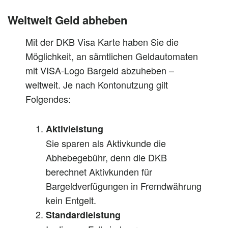
Weltweit Geld abheben
Mit der DKB Visa Karte haben Sie die
Möglichkeit, an sämtlichen Geldautomaten
mit VISA-Logo Bargeld abzuheben –
weltweit. Je nach Kontonutzung gilt
Folgendes:
Aktivleistung
Sie sparen als Aktivkunde die
Abhebegebühr, denn die DKB
berechnet Aktivkunden für
Bargeldverfügungen in Fremdwährung
kein Entgelt.
Standardleistung