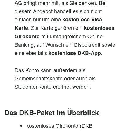
AG bringt mehr mit, als Sie denken. Bei
diesem Angebot handelt es sich nicht
einfach nur um eine
kostenlose Visa
. Zur Karte gehören ein
Karte
kostenloses
mit umfangreichem Online-
Girokonto
Banking, auf Wunsch ein Dispokredit sowie
eine ebenfalls
.
kostenlose DKB-App
Das Konto kann außerdem als
Gemeinschaftskonto oder auch als
Studentenkonto eröffnet werden.
Das DKB-Paket im Überblick
kostenloses Girokonto (DKB