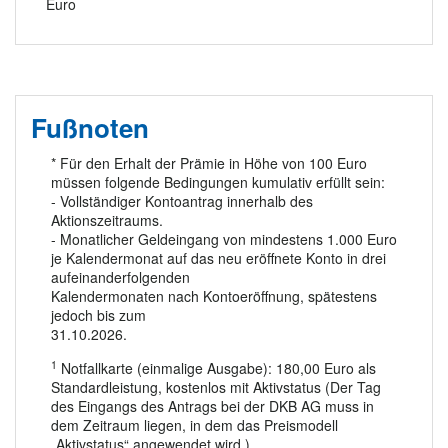
Euro
Fußnoten
* Für den Erhalt der Prämie in Höhe von 100 Euro
müssen folgende Bedingungen kumulativ erfüllt sein:
- Vollständiger Kontoantrag innerhalb des
Aktionszeitraums.
- Monatlicher Geldeingang von mindestens 1.000 Euro
je Kalendermonat auf das neu eröffnete Konto in drei
aufeinanderfolgenden
Kalendermonaten nach Kontoeröffnung, spätestens
jedoch bis zum
31.10.2026.
1
Notfallkarte (einmalige Ausgabe): 180,00 Euro als
Standardleistung, kostenlos mit Aktivstatus (Der Tag
des Eingangs des Antrags bei der DKB AG muss in
dem Zeitraum liegen, in dem das Preismodell
„Aktivstatus“ angewendet wird.)