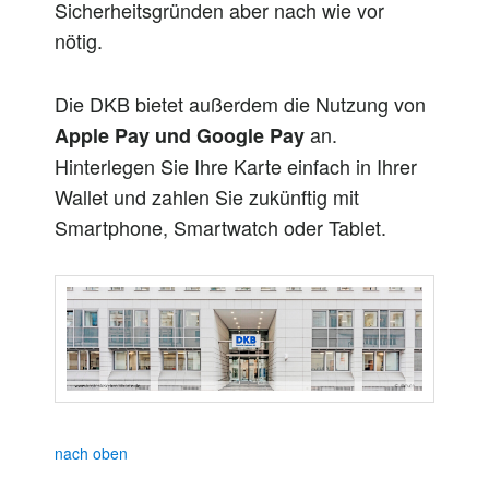
Sicherheitsgründen aber nach wie vor
nötig.
Die DKB bietet außerdem die Nutzung von
an.
Apple Pay und Google Pay
Hinterlegen Sie Ihre Karte einfach in Ihrer
Wallet und zahlen Sie zukünftig mit
Smartphone, Smartwatch oder Tablet.
nach oben