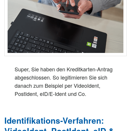
n
Super, Sie haben den Kreditkarten-Antrag
abgeschlossen. So legitimieren Sie sich
danach zum Beispiel per VideoIdent,
PostIdent, eID/E-Ident und Co.
Identifikations-Verfahren:
VideoIdent, PostIdent, eID &