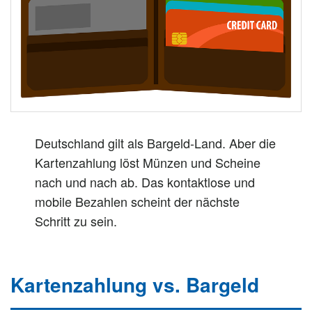
n
Deutschland gilt als Bargeld-Land. Aber die
Kartenzahlung löst Münzen und Scheine
nach und nach ab. Das kontaktlose und
mobile Bezahlen scheint der nächste
Schritt zu sein.
Kartenzahlung vs. Bargeld