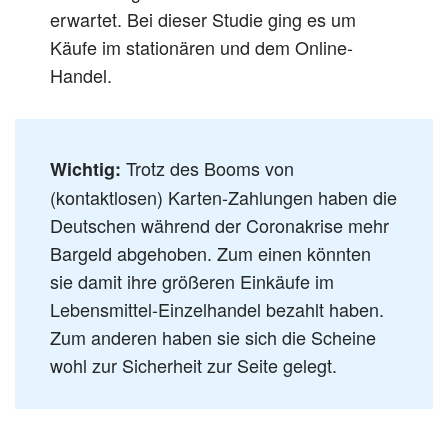
erwartet. Bei dieser Studie ging es um
Käufe im stationären und dem Online-
Handel.
Trotz des Booms von
Wichtig:
(kontaktlosen) Karten-Zahlungen haben die
Deutschen während der Coronakrise mehr
Bargeld abgehoben. Zum einen könnten
sie damit ihre größeren Einkäufe im
Lebensmittel-Einzelhandel bezahlt haben.
Zum anderen haben sie sich die Scheine
wohl zur Sicherheit zur Seite gelegt.