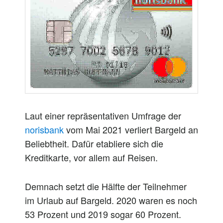
Laut einer repräsentativen Umfrage der
norisbank
vom Mai 2021 verliert Bargeld an
Beliebtheit. Dafür etabliere sich die
Kreditkarte, vor allem auf Reisen.
Demnach setzt die Hälfte der Teilnehmer
im Urlaub auf Bargeld. 2020 waren es noch
53 Prozent und 2019 sogar 60 Prozent.