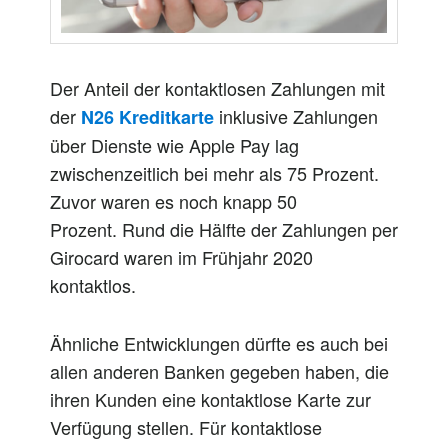
Der Anteil der kontaktlosen Zahlungen mit
der
inklusive Zahlungen
N26 Kreditkarte
über Dienste wie Apple Pay lag
zwischenzeitlich bei mehr als 75 Prozent.
Zuvor waren es noch knapp 50
Prozent. Rund die Hälfte der Zahlungen per
Girocard waren im Frühjahr 2020
kontaktlos.
Ähnliche Entwicklungen dürfte es auch bei
allen anderen Banken gegeben haben, die
ihren Kunden eine kontaktlose Karte zur
Verfügung stellen. Für kontaktlose