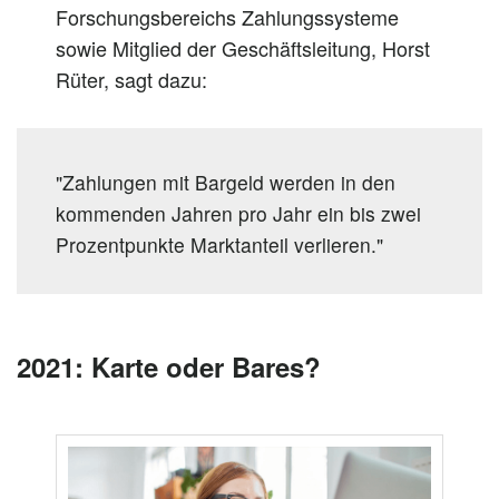
Forschungsbereichs Zahlungssysteme
sowie Mitglied der Geschäftsleitung, Horst
Rüter, sagt dazu:
"Zahlungen mit Bargeld werden in den
kommenden Jahren pro Jahr ein bis zwei
Prozentpunkte Marktanteil verlieren."
2021: Karte oder Bares?