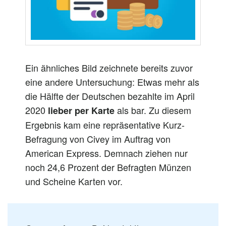
Ein ähnliches Bild zeichnete bereits zuvor
eine andere Untersuchung: Etwas mehr als
die Hälfte der Deutschen bezahlte im April
2020
als bar. Zu diesem
lieber per Karte
Ergebnis kam eine repräsentative Kurz-
Befragung von Civey im Auftrag von
American Express. Demnach ziehen nur
noch 24,6 Prozent der Befragten Münzen
und Scheine Karten vor.