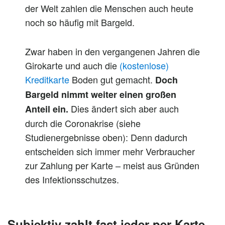
der Welt zahlen die Menschen auch heute
noch so häufig mit Bargeld.
Zwar haben in den vergangenen Jahren die
Girokarte und auch die
(kostenlose)
Kreditkarte
Boden gut gemacht.
Doch
Bargeld nimmt weiter einen großen
Dies ändert sich aber auch
Anteil ein.
durch die Coronakrise (siehe
Studienergebnisse oben): Denn dadurch
entscheiden sich immer mehr Verbraucher
zur Zahlung per Karte – meist aus Gründen
des Infektionsschutzes.
Subjektiv zahlt fast jeder per Karte