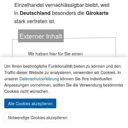
Einzelhandel vernachlässigbar bleibt, weil
in
besonders die
Deutschland
Girokarte
stark vertreten ist.
Externer Inhalt
Wir haben hier für Sie einen
passenden Beitrag von Twitter
Um Ihnen bestmögliche Funktionalität bieten zu können und den
recherchiert. Möchten Sie diesen
Traffic dieser Website zu analysieren, verwenden wir Cookies. In
Inhalt anzeigen? Mehr Infos finden
unserer
Datenschutzerklärung
können Sie Ihre individuellen
Sie in unserer
Anpassungen vornehmen, sollten Sie die Verwendung bestimmter
Datenschutzerklärung
.
Cookies nicht wünschen.
Alle Cookies akzeptieren
« ZUM KARTEN-VERGLEICH
Notwendige Cookies akzeptieren
Das zeigt eine
Studie des Handelsblatt