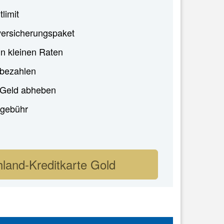
tlimit
ersicherungspaket
in kleinen Raten
 bezahlen
i Geld abheben
gebühr
land-Kreditkarte Gold