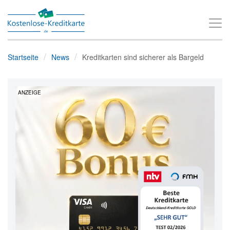
T
o
g
Startseite
News
Kreditkarten sind sicherer als Bargeld
g
l
ANZEIGE
e
n
a
v
i
g
a
t
i
o