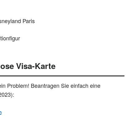
neyland Paris
ionfigur
lose Visa-Karte
ein Problem! Beantragen Sie einfach eine
2023):
c