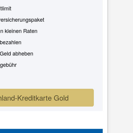
tlimit
ersicherungspaket
in kleinen Raten
 bezahlen
i Geld abheben
gebühr
land-Kreditkarte Gold