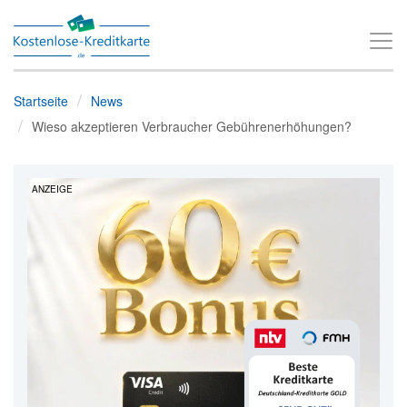
T
o
g
Startseite
News
g
Wieso akzeptieren Verbraucher Gebührenerhöhungen?
l
e
ANZEIGE
n
a
v
i
g
a
t
i
o