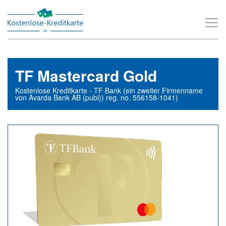
T
o
g
g
TF Mastercard Gold
l
Kostenlose Kreditkarte - TF Bank (ein zweiter Firmenname
e
von Avarda Bank AB (publ)) reg. no. 556158-1041)
n
a
v
i
g
a
t
i
o