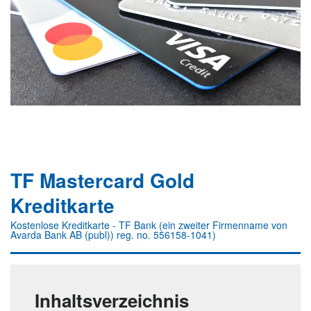
TF Mastercard Gold
Kreditkarte
Kostenlose Kreditkarte - TF Bank (ein zweiter Firmenname von
Avarda Bank AB (publ)) reg. no. 556158-1041)
Inhaltsverzeichnis