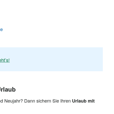
te
eht’s!
Urlaub
nd Neujahr? Dann sichern Sie Ihren
Urlaub mit