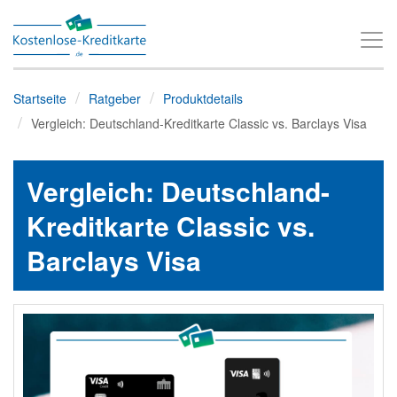
T
o
g
Startseite
Ratgeber
Produktdetails
g
Vergleich: Deutschland-Kreditkarte Classic vs. Barclays Visa
l
e
Vergleich: Deutschland-
n
a
Kreditkarte Classic vs.
v
Barclays Visa
i
g
a
t
i
o