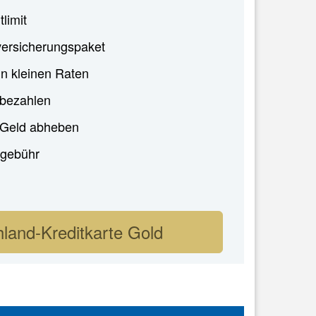
tlimit
ersicherungspaket
in kleinen Raten
 bezahlen
i Geld abheben
gebühr
land-Kreditkarte Gold