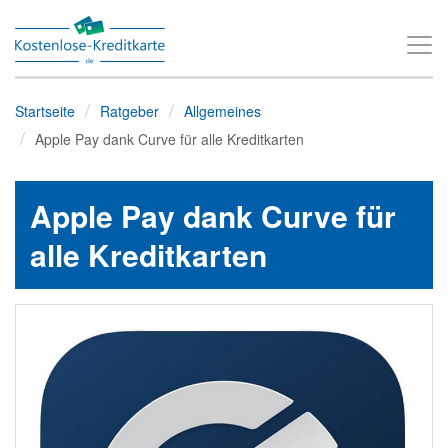
T
o
g
Startseite
Ratgeber
Allgemeines
g
Apple Pay dank Curve für alle Kreditkarten
l
e
Apple Pay dank Curve für
n
a
alle Kreditkarten
v
i
g
a
t
i
o