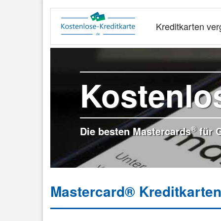
Kreditkarten ver
Kostenlo
®
Die besten Mastercards
für G
Mastercard® Kreditkarten