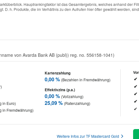
arktüberblick. Hauptrankingfaktor ist das Gesamtergebnis, welches anhand der Fil
. D. h. Produkte, die im Verhältnis zu den Aufrufen hier öfter gewählt werden, sind 
menname von Avarda Bank AB (publ)) reg. no. 556158-1041)
Vor
Kartenzahlung
0,00 %
(Bezahlen in Fremdwährung)
r)
Effektivzins (p.a.)
0,00 %
(Vollzahlung)
25,09 %
 in Euro)
(Ratenzahlung)
g in Fremdwährung)
Weitere Infos zur TF Mastercard Gold