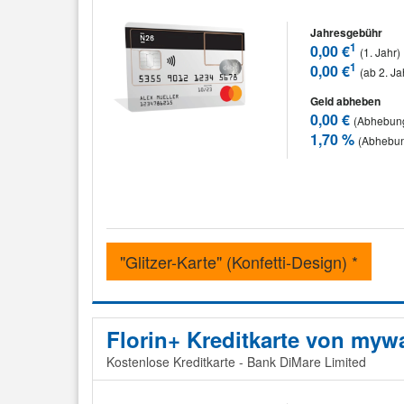
Jahresgebühr
1
0,00 €
(1. Jahr)
1
0,00 €
(ab 2. Ja
Geld abheben
0,00 €
(Abhebung
1,70 %
(Abhebun
"Glitzer-Karte" (Konfetti-Design) *
Florin+ Kreditkarte von myw
Kostenlose Kreditkarte - Bank DiMare Limited