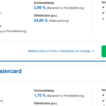
Vor
Kartenzahlung
2,99 %
(Bezahlen in Fremdwährung)
r)
Effektivzins (p.a.)
24,60 %
(Ratenzahlung)
d)
g in Fremdwährung)
Weitere Infos zur Florin+ Kreditkarte von mywage
stercard
Vor
Kartenzahlung
1,75 %
(Bezahlen in Fremdwährung)
hr)
Effektivzins (p.a.)