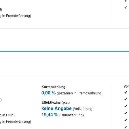
d)
g in Fremdwährung)
Vor
Kartenzahlung
0,00 %
(Bezahlen in Fremdwährung)
r)
Effektivzins (p.a.)
keine Angabe
(Vollzahlung)
19,44 %
 in Euro)
(Ratenzahlung)
g in Fremdwährung)