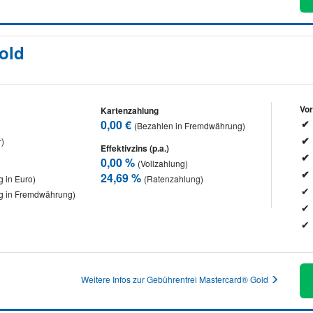
old
Vor
Kartenzahlung
0,00 €
(Bezahlen in Fremdwährung)
r)
Effektivzins (p.a.)
0,00 %
(Vollzahlung)
24,69 %
 in Euro)
(Ratenzahlung)
g in Fremdwährung)
Weitere Infos zur Gebührenfrei Mastercard® Gold