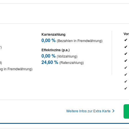
Vor
Kartenzahlung
0,00 %
(Bezahlen in Fremdwährung)
r)
Effektivzins (p.a.)
0,00 %
(Vollzahlung)
24,60 %
d)
(Ratenzahlung)
g in Fremdwährung)
Weitere Infos zur Extra Karte