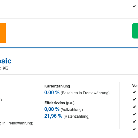
ssic
Co KG
Vor
Kartenzahlung
0,00 %
(Bezahlen in Fremdwährung)
r)
Effektivzins (p.a.)
0,00 %
(Vollzahlung)
21,96 %
)
(Ratenzahlung)
g in Fremdwährung)