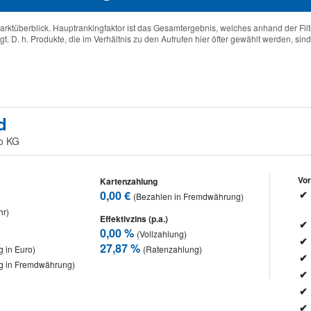
arktüberblick. Hauptrankingfaktor ist das Gesamtergebnis, welches anhand der Fil
. D. h. Produkte, die im Verhältnis zu den Aufrufen hier öfter gewählt werden, sind 
d
Co KG
Vor
Kartenzahlung
0,00 €
(Bezahlen in Fremdwährung)
hr)
Effektivzins (p.a.)
0,00 %
(Vollzahlung)
27,87 %
 in Euro)
(Ratenzahlung)
g in Fremdwährung)