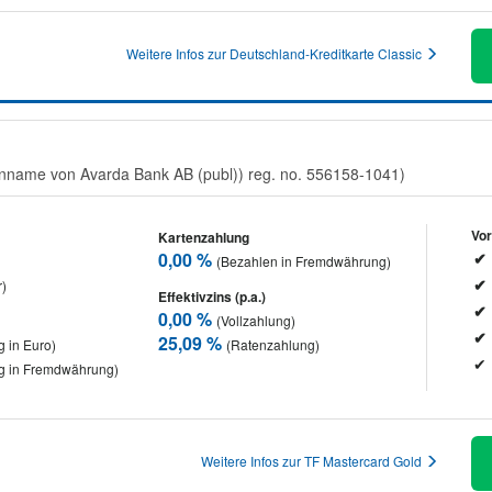
Weitere Infos zur Deutschland-Kreditkarte Classic
menname von Avarda Bank AB (publ)) reg. no. 556158-1041)
Vor
Kartenzahlung
0,00 %
(Bezahlen in Fremdwährung)
r)
Effektivzins (p.a.)
0,00 %
(Vollzahlung)
25,09 %
 in Euro)
(Ratenzahlung)
g in Fremdwährung)
Weitere Infos zur TF Mastercard Gold