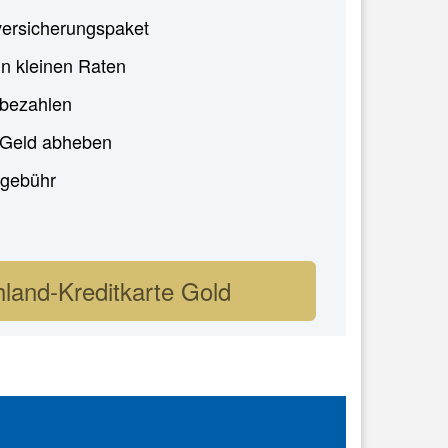
ersicherungspaket
in kleinen Raten
 bezahlen
i Geld abheben
gebühr
land-Kreditkarte Gold