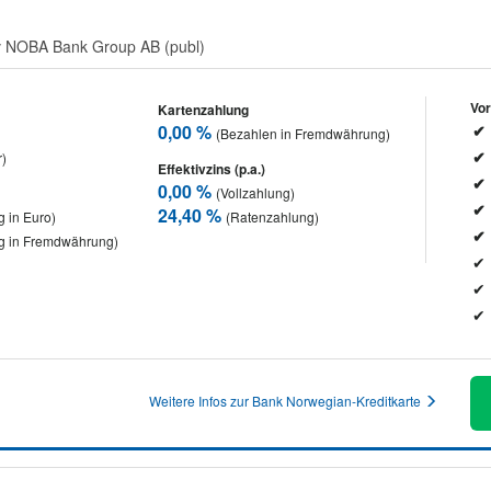
 av NOBA Bank Group AB (publ)
Vor
Kartenzahlung
0,00 %
(Bezahlen in Fremdwährung)
r)
Effektivzins (p.a.)
0,00 %
(Vollzahlung)
24,40 %
 in Euro)
(Ratenzahlung)
g in Fremdwährung)
Weitere Infos zur Bank Norwegian-Kreditkarte