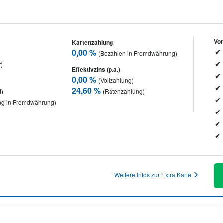
Vor
Kartenzahlung
0,00 %
(Bezahlen in Fremdwährung)
r)
Effektivzins (p.a.)
0,00 %
(Vollzahlung)
24,60 %
d)
(Ratenzahlung)
g in Fremdwährung)
Weitere Infos zur Extra Karte