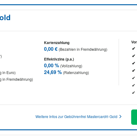
old
Vor
Kartenzahlung
0,00 €
(Bezahlen in Fremdwährung)
r)
Effektivzins (p.a.)
0,00 %
(Vollzahlung)
24,69 %
 in Euro)
(Ratenzahlung)
g in Fremdwährung)
Weitere Infos zur Gebührenfrei Mastercard® Gold