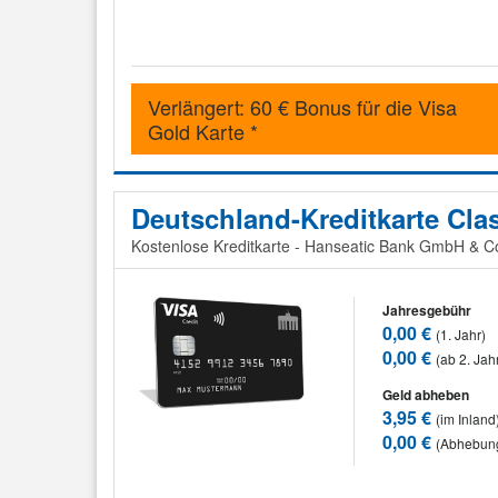
Verlängert: 60 € Bonus für die Visa
Gold Karte *
Deutschland-Kreditkarte Cla
Kostenlose Kreditkarte - Hanseatic Bank GmbH & 
Jahresgebühr
0,00 €
(1. Jahr)
0,00 €
(ab 2. Jah
Geld abheben
3,95 €
(im Inland
0,00 €
(Abhebun