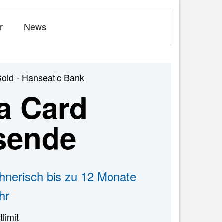
r
News
Gold - Hanseatic Bank
a Card
isende
hnerisch bis zu 12 Monate
hr
tlimit