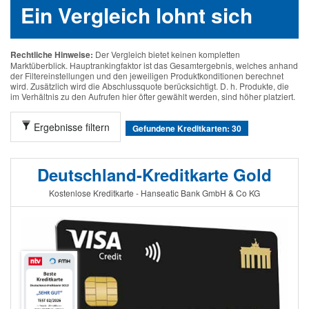
Ein Vergleich lohnt sich
Rechtliche Hinweise:
Der Vergleich bietet keinen kompletten
Marktüberblick. Hauptrankingfaktor ist das Gesamtergebnis, welches anhand
der Filtereinstellungen und den jeweiligen Produktkonditionen berechnet
wird. Zusätzlich wird die Abschlussquote berücksichtigt. D. h. Produkte, die
im Verhältnis zu den Aufrufen hier öfter gewählt werden, sind höher platziert.
Ergebnisse filtern
Gefundene Kreditkarten: 30
Deutschland-Kreditkarte Gold
Kostenlose Kreditkarte - Hanseatic Bank GmbH & Co KG